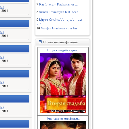
7
Kayfot erg – Patahakan or ...
lad
1.2014
8
Arman Tovmasyan feat. Ksen...
9
Լիլիթ Հովհաննիսյան - Ես
եմ...
10
Varujan Grachyan - Ter Im ...
lad
1.2014
Новые онлайн фильмы
Вторая свадьба сериа..
lad
1.2014
lad
1.2014
lad
1.2014
Это наше время фильм..