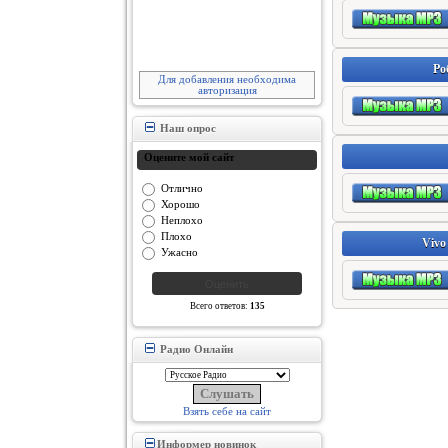
Ро
Для добавления необходима
авторизация
Наш опрос
Оцените мой сайт
Отлично
Хорошо
Неплохо
Плохо
Vivo
Ужасно
Всего ответов:
135
Радио Онлайн
Взять себе на сайт
Информер новинок