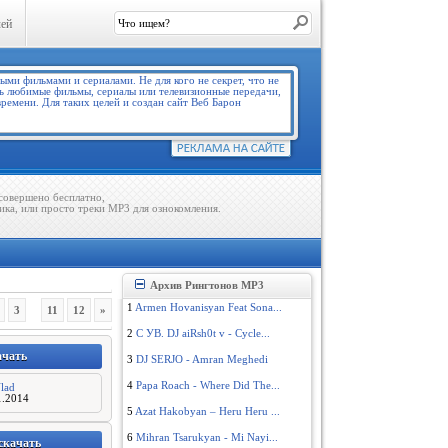
лей
совершено бесплатно,
ика, или просто треки MP3 для ознокомления.
Архив Рингтонов MP3
1
Armen Hovanisyan Feat Sona...
3
11
12
»
...
2
С УВ. DJ aiRsh0t v - Cycle...
ачать
3
DJ SERJO - Amran Meghedi
4
Papa Roach - Where Did The...
lad
1.2014
5
Azat Hakobyan – Heru Heru ...
6
Mihran Tsarukyan - Mi Nayi...
скачать