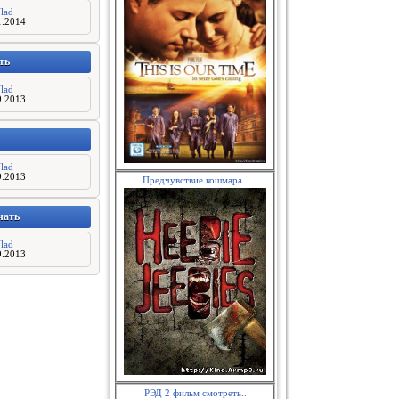
lad
1.2014
ть
lad
9.2013
lad
9.2013
Предчувствие кошмара..
чать
lad
9.2013
РЭД 2 фильм смотреть..