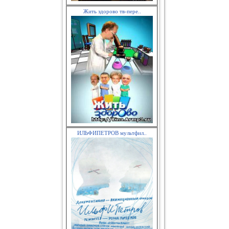
Жить здорово тв-пере..
ИЛЬФИПЕТРОВ мультфил..