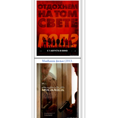
МакКаник фильм (2013..