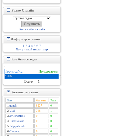
Радио Онлайн
Взять себе на сайт
Информер новинок
1
2
3
4
5
6
7
Хочу такой информер
Кто был сегодня
Гости сайта
Пользователи
100%
0%
Всего — 1
Активисты сайта
Ник
Фильмы
Репа
1
gonch
6227
0
2
Vlad
746
1
3
AswandaHok
0
0
4
Duaklyalabs
0
0
5
Belppubcurb
0
0
6
Olevacac
0
0