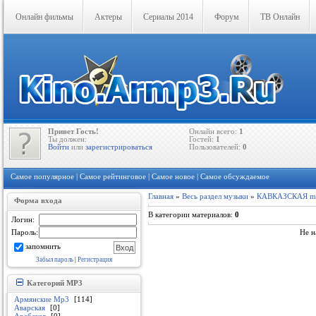
Онлайн фильмы
Актеры
Сериалы 2014
Форум
ТВ Онлайн
Привет Гость!
Онлайн всего:
1
Ты должен:
Гостей:
1
Войти
или
зарегистрироваться
Пользователей:
0
Самое популярное
|
Самое рейтинговое
|
Самое новое
|
Самое обсуждаемое
Главная
»
Весь раздел музыки
»
КАВКАЗСКАЯ m
Форма входа
В категории материалов
:
0
Логин:
Пароль:
Не н
запомнить
Забыл пароль
|
Регистрация
Категорий MP3
Армянские Mp3
[114]
Аварская
[0]