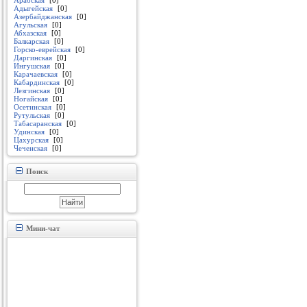
Арабская
[0]
Адыгейская
[0]
Азербайджанская
[0]
Агульская
[0]
Абхазская
[0]
Балкарская
[0]
Горско-еврейская
[0]
Даргинская
[0]
Ингушская
[0]
Карачаевская
[0]
Кабардинская
[0]
Лезгинская
[0]
Ногайская
[0]
Осетинская
[0]
Рутульская
[0]
Табасаранская
[0]
Удинская
[0]
Цахурская
[0]
Чеченская
[0]
Поиск
Мини-чат