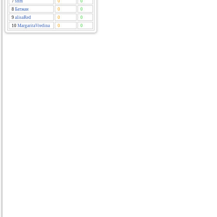
7
snm
0
0
8
Батжан
0
0
9
alisaRed
0
0
10
MargaritaVredina
0
0