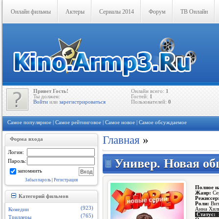
Онлайн фильмы
Актеры
Сериалы 2014
Форум
ТВ Онлайн
Привет Гость!
Онлайн всего:
1
Ты должен:
Гостей:
1
Войти
или
зарегистрироваться
Пользователей:
0
Самое популярное
|
Самое рейтинговое
|
Самое новое
|
Самое обсуждаемое
Главная
»
Форма входа
Логин:
Универ. Новая общ
Пароль:
запомнить
Забыл пароль
|
Регистрация
П
олное н
Жанр:
Се
Категорий фильмов
Режиссер
Роли:
Вит
(923)
Анна Хиль
Комедии
Статус:
(765)
Триллеры