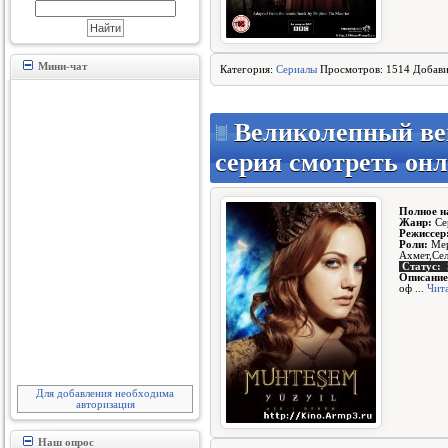
Мини-чат
Категория:
Сериалы
Просмотров: 1514 Добав
Великолепный век 
серия смотреть онл
Полное н
Жанр:
Се
Режиссер
Роли:
Мер
Ахмет,Се
Статус:
Описание
оф
...
Чит
Для добавления необходима
авторизация
Наш опрос