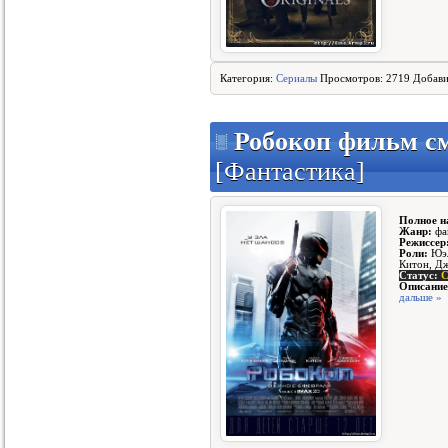
Категория:
Сериалы
Просмотров: 2719 Добав
Робокоп фильм см
[Фантастика]
Полное н
Жанр:
фан
Режиссер
Роли:
Юэл
Китон, Д
Статус:
Описание
дальше »