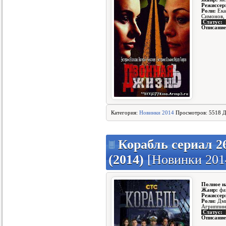
Режиссер
Роли:
Ека
Симонов, 
Статус:
Описание
Категория:
Новинки 2014
Просмотров: 5518 Д
Корабль сериал 26
(2014)
[Новинки 201
Полное н
Жанр:
фа
Режиссер
Роли:
Дми
Агриппина
Статус:
Описание