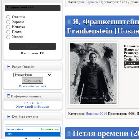
Категория:
Сериалы
Просмотров: 8751 Добав
Оцените мой сайт
Отлично
Я, Франкенштейн 
Хорошо
Неплохо
Frankenstein
[Новин
Плохо
Ужасно
Полное н
Жанр:
фэ
Режиссер
Всего ответов:
135
Роли:
Аар
Стэйси, К
Статус:
Описание
Радио Онлайн
Взять себе на сайт
Информер новинок
1
2
3
4
5
6
7
Хочу такой информер
Категория:
Новинки 2014
Просмотров: 6001 Д
Кто был сегодня
Гости сайта
Пользователи
Петля времени (20
100%
0%