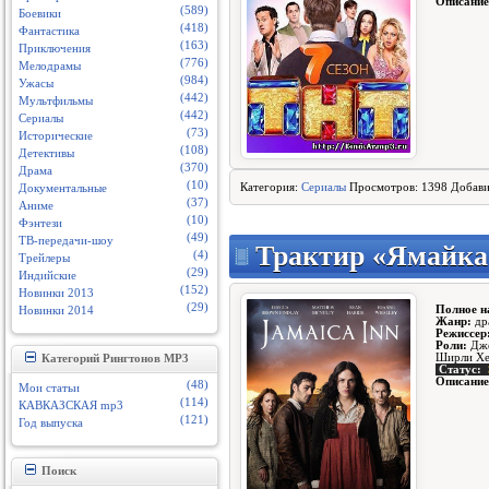
Описание
(589)
Боевики
(418)
Фантастика
(163)
Приключения
(776)
Мелодрамы
(984)
Ужасы
(442)
Мультфильмы
(442)
Сериалы
(73)
Исторические
(108)
Детективы
(370)
Драма
(10)
Категория:
Сериалы
Просмотров: 1398 Добав
Документальные
(37)
Аниме
(10)
Фэнтези
(49)
ТВ-передачи-шоу
Трактир «Ямайка»
(4)
Трейлеры
(29)
Индийские
(152)
Новинки 2013
(29)
Полное н
Новинки 2014
Жанр:
др
Режиссер
Роли:
Дже
Ширли Хен
Категорий Рингтонов MP3
Статус:
Описание
(48)
Мои статьи
(114)
КАВКАЗСКАЯ mp3
(121)
Год выпуска
Поиск