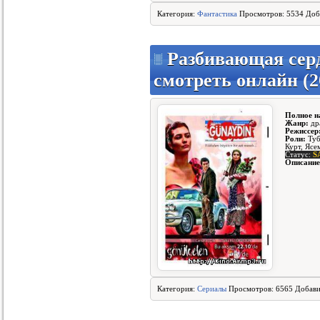
Категория:
Фантастика
Просмотров: 5534 Доб
Разбивающая сердц
смотреть онлайн (20
Полное н
Жанр:
дра
Режиссер
Роли:
Туб
Курт, Ясе
Статус:
S
Описание
Категория:
Сериалы
Просмотров: 6565 Добав