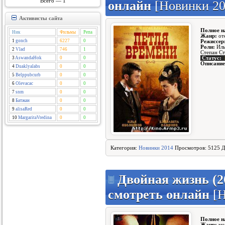
Всего — 1
онлайн
[Новинки 20
Активисты сайта
Полное н
Ник
Фильмы
Репа
Жанр:
оте
1
gonch
6227
0
Режиссер
Роли:
Иль
2
Vlad
746
1
Степан Ст
Статус:
3
AswandaHok
0
0
Описание
4
Duaklyalabs
0
0
5
Belppubcurb
0
0
6
Olevacac
0
0
7
snm
0
0
8
Батжан
0
0
9
alisaRed
0
0
10
MargaritaVredina
0
0
Категория:
Новинки 2014
Просмотров: 5125 Д
Двойная жизнь (20
смотреть онлайн
[Н
Полное н
Жанр:
ме