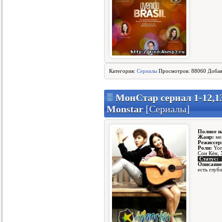
Категория:
Сериалы
Просмотров: 88060 Доба
МонСтар сериал 1-12,13
Monstar
[Сериалы]
Полное н
Жанр:
ме
Режиссер
Роли:
Yon
Сон Кён,
Статус:
Описание
есть глуб