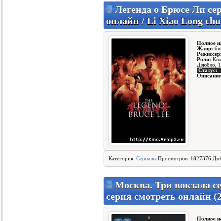
Легенда о Брюсе Ли сер
онлайн / Li Xiao Long chu
Полное н
Жанр:
би
Режиссер
Роли:
Кво
Дзюбло, Т
Статус:
Описание
Категория:
Сериалы
Просмотров: 1827376 До
Москва. Три вокзала сер
серия смотреть онлайн (
Полное н