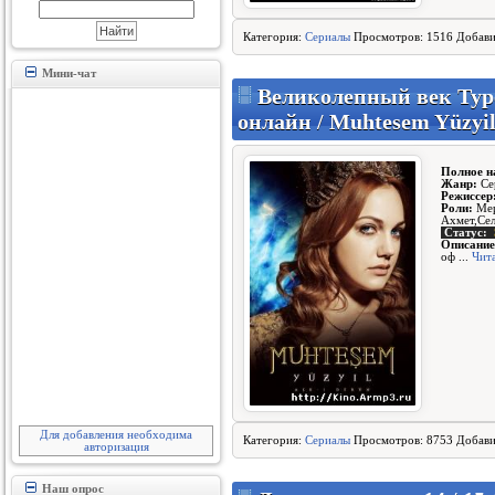
Категория:
Сериалы
Просмотров: 1516 Добав
Мини-чат
Великолепный век Турец
онлайн / Muhtesem Yüzyi
Полное н
Жанр:
Се
Режиссер
Роли:
Мер
Ахмет,Се
Статус:
Описание
оф
...
Чит
Для добавления необходима
Категория:
Сериалы
Просмотров: 8753 Добав
авторизация
Наш опрос