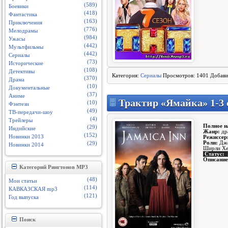
(589)
Боевики
(418)
Фантастика
(163)
Приключения
(776)
Мелодрамы
(984)
Ужасы
(442)
Мультфильмы
(442)
Сериалы
(73)
Исторические
(108)
Детективы
Категория:
Сериалы
Просмотров: 1401 Добав
(370)
Драма
(10)
Документальные
(37)
Аниме
Трактир «Ямайка» 1-3 
(10)
Фэнтези
(49)
ТВ-передачи-шоу
(4)
Трейлеры
Полное н
(29)
Индийские
Жанр:
др
(152)
Новинки 2013
Режиссер
Роли:
Дже
(29)
Новинки 2014
Ширли Хен
Статус:
Описание
Категорий Рингтонов MP3
(48)
Мои статьи
(114)
КАВКАЗСКАЯ mp3
(121)
Год выпуска
Поиск