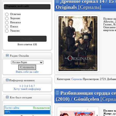
Древние сериал 14 / 15 
Originals
[Сериалы]
Оцените мой сайт
Отлично
Хорошо
Полное на
Allowitz,
Неплохо
Гиллис, К
Плохо
Описание:
квартала 
Ужасно
Всего ответов:
135
Радио Онлайн
Взять себе на сайт
Категория:
Сериалы
Просмотров: 2721 Добав
Информер новинок
1
2
3
4
5
6
7
Хочу такой информер
Разбивающая сердца сер
(2010) / Gönülçelen
[Сериа
Кто был сегодня
Гости сайта
Пользователи
Полное н
100%
0%
Жанр:
дра