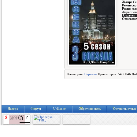
Жанр:
Сер
Режиссер
Роли:
Але
Жеребцов
Статус:
Описание
Категория:
Сериалы
Просмотров: 5466046 До
Наверх
Форум
Urllist.txt
Обратная связь
Оставить отзыв