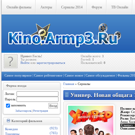
Онлайн фильмы
Актеры
Сериалы 2014
Форум
ТВ Онлайн
Привет Гость!
Онлайн всего:
1
Ты должен:
Гостей:
1
Войти
или
зарегистрироваться
Пользователей:
0
Самое популярное
|
Самое рейтинговое
|
Самое новое
|
Самое обсуждаемое
|
Фильмы 201
Главная
»
Сериалы
Форма входа
Универ. Новая общага 1
Логин:
Пароль:
запомнить
П
олное н
Забыл пароль
|
Регистрация
Жанр:
Се
Режиссер
Роли:
Вит
Категорий фильмов
Анна Хиль
Статус:
(923)
Описание
Комедии
(765)
Триллеры