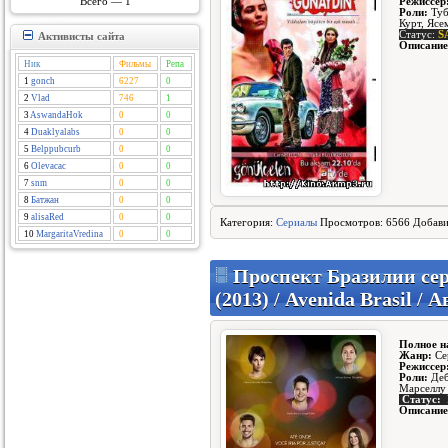
Всего — 1
Режиссер
Роли:
Туб
Курт, Ясе
Статус:
S
Активисты сайта
Описание
Ник
Фильмы
Репа
1
gonch
6227
0
2
Vlad
746
1
3
AswandaHok
0
0
4
Duaklyalabs
0
0
5
Belppubcurb
0
0
6
Olevacac
0
0
7
snm
0
0
8
Батжан
0
0
9
alisaRed
0
0
Категория:
Сериалы
Просмотров: 6566 Добав
10
MargaritaVredina
0
0
Проспект Бразилии сери
(2013) / Avenida Brasil /
Полное н
Жанр:
Се
Режиссер
Роли:
Деб
Марселлу 
Статус:
Описание