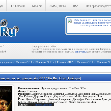
ум
ТВ Онлайн
Kino rss
SMS (FREE)
RSS
Для правообладате
го:
1
Информация о сайте:
На сайте вы можете просмотреть в онлайне все новинки фильмов 
лей:
0
обсудить то или иное кино, скачать
рингтоны
для своего мобильн
бсуждаемое
|
Фильмы 2014 г
|
Фильмы 2013 г
|
Фильмы 2012 г
|
Фильмы 2011 г
|
Фильмы 20
ие фильм смотреть онлайн 2013 / The Best Offer
[Трейлеры]
Полное название:
Лучшее предложение / The Best Offer
Жанр:
Триллер ,
Режиссер:
Джим Стерджесс ,Дональд Сазерленд ,Джеффри Раш ,Сильвия Ху
,Лия Кебеде ,Дермот Краули ,Кируна Стамелл ,Майлз Ричардсон ,Лин
Роли:
Джим Стерджесс ,Дональд Сазерленд ,Джеффри Раш ,Сильвия Хукс ,
Кебеде ,Дермот Краули ,Кируна Стамелл ,Майлз Ричардсон ,Лин
Статус:
<
...
Читать дальше »