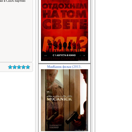
сики в США партию
МакКаник фильм (2013..