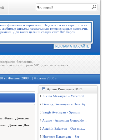
лей
совершено бесплатно,
ика, или просто треки MP3 для ознокомления.
10 г
|
Фильмы 2009 г
|
Фильмы 2008 г
Архив Рингтонов MP3
1
Elvina Makaryan - Yerkrord...
2
Gevorg Barsamyan - Henc Ay...
3
Sargis Avetisyan - Spasum
кс ,Филип Джексон
4
Arame - Armenian Genocide ...
Филип Джексон ,Лия
5
Astghik Safaryan - Qez mia...
6
Hovanes Karamyan – Ser