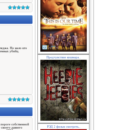
леджа. Но мало кто
аемных убийц.
Предчувствие кошмара..
 пороге собственной
РЭД 2 фильм смотреть..
 своего давнего