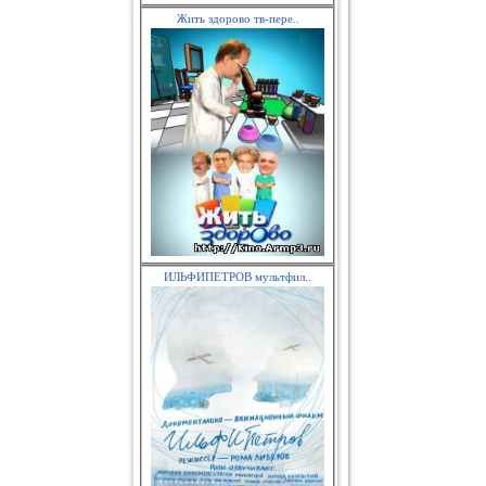
Жить здорово тв-пере..
ИЛЬФИПЕТРОВ мультфил..