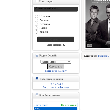
Наш опрос
Оцените мой сайт
Отлично
Хорошо
Неплохо
Плохо
Ужасно
Всего ответов:
135
Радио Онлайн
Категория:
Трейлеры
Взять себе на сайт
Информер новинок
1
2
3
4
5
6
7
Хочу такой информер
Кто был сегодня
Гости сайта
Пользователи
100%
0%