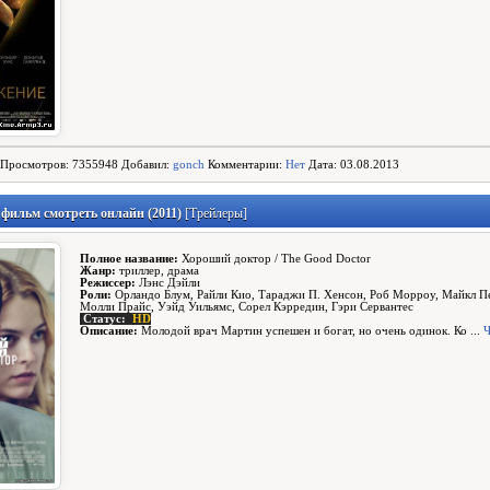
Просмотров: 7355948 Добавил:
gonch
Комментарии:
Нет
Дата: 03.08.2013
фильм смотреть онлайн (2011)
[Трейлеры]
Полное название:
Хороший доктор / The Good Doctor
Жанр:
триллер, драма
Режиссер:
Лэнс Дэйли
Роли:
Орландо Блум, Райли Кио, Тараджи П. Хенсон, Роб Морроу, Майкл Пе
Молли Прайс, Уэйд Уильямс, Сорел Кэрредин, Гэри Сервантес
Статус:
HD
Описание:
Молодой врач Мартин успешен и богат, но очень одинок. Ко
...
Ч