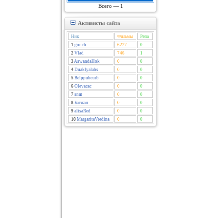
Всего — 1
Активисты сайта
Ник
Фильмы
Репа
1
gonch
6227
0
2
Vlad
746
1
3
AswandaHok
0
0
4
Duaklyalabs
0
0
5
Belppubcurb
0
0
6
Olevacac
0
0
7
snm
0
0
8
Батжан
0
0
9
alisaRed
0
0
10
MargaritaVredina
0
0