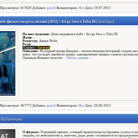
Просмотров: 417820 Добавил:
gonch
Комментарии:
Нет
Дата: 19.07.2013
ебе фильм смотреть онлайн (2013) / Ari ga Sora o Tobu Hi
[Трейлеры]
Полное название:
День муравьев в небе / Ari ga Sora o Tobu Hi
Жанр:
...
Режиссер:
Акира Ноби
Роли:
...
Статус:
Трейлер
Описание:
На первый взгляд Кенджи – ничем непримечательный студент кол
знает, что он ведёт двойную жизнь, одновременно являясь членом группы н
Однажды Кенджи получае
...
Читать дальше »
Просмотров: 367773 Добавил:
gonch
Комментарии:
Нет
Дата: 29.06.2013
13)
[Трейлеры]
О фильме:
Успешный адвокат, стоящий практически на вершине успеха и на
свадьбы, из любопытства и, конечно, ради денег соглашается на предложение