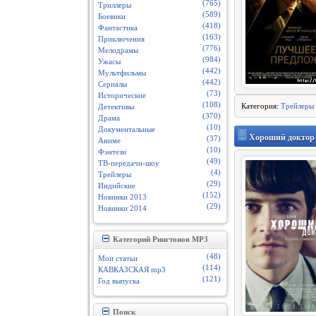
(765)
Триллеры
(589)
Боевики
(418)
Фантастика
(163)
Приключения
(776)
Мелодрамы
(984)
Ужасы
(442)
Мультфильмы
(442)
Сериалы
(73)
Исторические
(108)
Категория:
Трейлеры
Детективы
(370)
Драма
(10)
Документальные
Хороший доктор 
(37)
Аниме
(10)
Фэнтези
(49)
ТВ-передачи-шоу
(4)
Трейлеры
(29)
Индийские
(152)
Новинки 2013
(29)
Новинки 2014
Категорий Рингтонов MP3
(48)
Мои статьи
(114)
КАВКАЗСКАЯ mp3
(121)
Год выпуска
Поиск