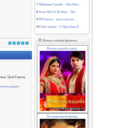
7
Шабнами Сурайё – Наё Наё (...
8
Aram Mp3 ft Dj Serjo - Shi...
9
PH Electro - muz-zone.net ...
10
Pash Sardan - U Qani Kam E...
Новые онлайн фильмы
Вторая свадьба сериа..
нья, Трой Гэрити,
итать дальше »
Это наше время фильм..