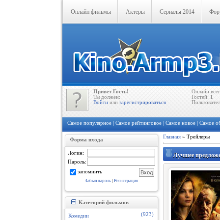
Онлайн фильмы
Актеры
Сериалы 2014
Фор
Привет Гость!
Онлайн все
Ты должен:
Гостей:
1
Войти
или
зарегистрироваться
Пользовате
Самое популярное
|
Самое рейтинговое
|
Самое новое
|
Самое о
Главная
»
Трейлеры
Форма входа
Логин:
Лучшее предложен
Пароль:
запомнить
Забыл пароль
|
Регистрация
Категорий фильмов
(923)
Комедии