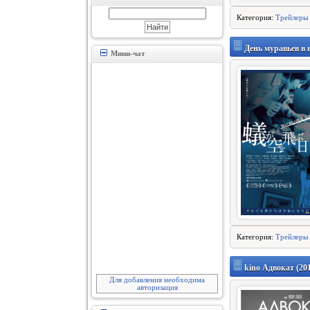
Категория:
Трейлеры
День муравьев в н
Мини-чат
Категория:
Трейлеры
kino Адвокат (20
Для добавления необходима
авторизация