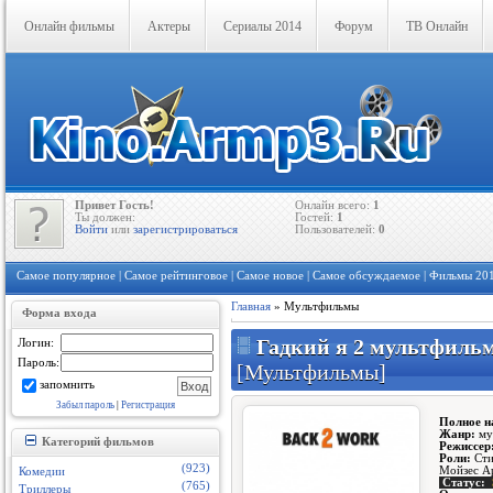
Онлайн фильмы
Актеры
Сериалы 2014
Форум
ТВ Онлайн
Привет Гость!
Онлайн всего:
1
Ты должен:
Гостей:
1
Войти
или
зарегистрироваться
Пользователей:
0
Самое популярное
|
Самое рейтинговое
|
Самое новое
|
Самое обсуждаемое
|
Фильмы 201
Главная
»
Мультфильмы
Форма входа
Гадкий я 2 мультфильм 
Логин:
Пароль:
[Мультфильмы]
запомнить
Забыл пароль
|
Регистрация
Полное н
Жанр:
му
Категорий фильмов
Режиссер
Роли:
Сти
(923)
Мойзес Ар
Комедии
Статус:
(765)
Триллеры