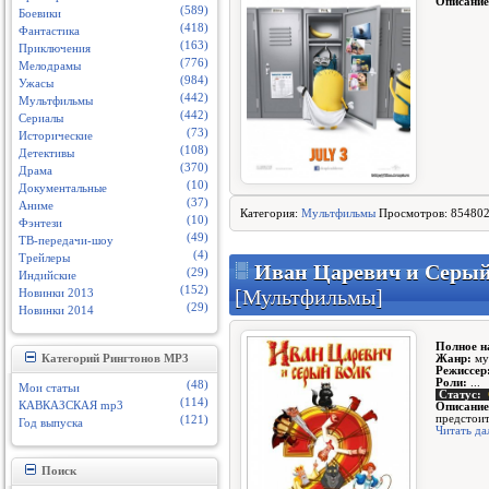
Описание
(589)
Боевики
(418)
Фантастика
(163)
Приключения
(776)
Мелодрамы
(984)
Ужасы
(442)
Мультфильмы
(442)
Сериалы
(73)
Исторические
(108)
Детективы
(370)
Драма
(10)
Документальные
(37)
Аниме
Категория:
Мультфильмы
Просмотров: 854802
(10)
Фэнтези
(49)
ТВ-передачи-шоу
(4)
Трейлеры
Иван Царевич и Серый
(29)
Индийские
(152)
[Мультфильмы]
Новинки 2013
(29)
Новинки 2014
Полное н
Жанр:
му
Категорий Рингтонов MP3
Режиссер
Роли:
...
(48)
Мои статьи
Статус:
(114)
КАВКАЗСКАЯ mp3
Описание
предстоит
(121)
Год выпуска
Читать да
Поиск