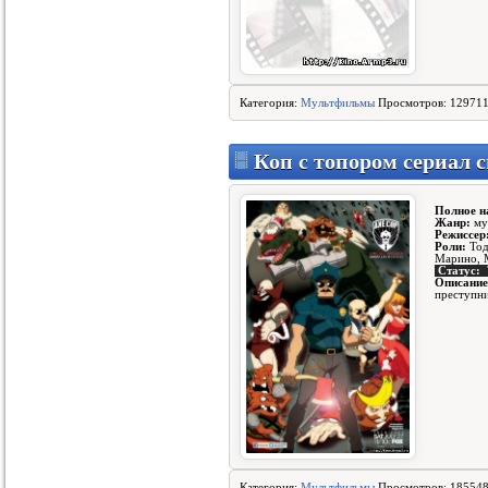
Категория:
Мультфильмы
Просмотров: 129711
Коп с топором сериал с
Полное н
Жанр:
му
Режиссер
Роли:
Тод
Марино, 
Статус:
Описание
преступн
Категория:
Мультфильмы
Просмотров: 185548