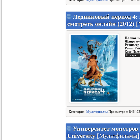
Ледниковый период 4:
смотреть онлайн (2012)
[
Полное н
Жанр:
му
Режиссер
Роли:
Рэй
Кеке Палм
Статус:
Категория:
Мультфильмы
Просмотров: 846492
Университет монстров 
University
[Мультфильмы]