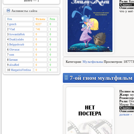
Всего — 1
Роли:
Кам
Статус:
Описание
Активисты сайта
что у неё
Ник
Фильмы
Репа
1
gonch
6227
0
2
Vlad
746
1
3
AswandaHok
0
0
4
Duaklyalabs
0
0
5
Belppubcurb
0
0
6
Olevacac
0
0
7
snm
0
0
8
Батжан
0
0
Категория:
Мультфильмы
Просмотров: 187773
9
alisaRed
0
0
10
MargaritaVredina
0
0
7-ой гном мультфильм 
Полное н
Жанр:
му
Режиссер
Роли:
Отт
Мирко Но
Статус:
Описание
дальше »