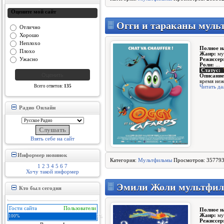
Оцените мой сайт
Огги и тараканы мульт
Отлично
Хорошо
Неплохо
Полное н
Плохо
Жанр:
му
Ужасно
Режиссер
Роли:
...
Статус:
Описание
время неж
Всего ответов:
135
Читать да
Радио Онлайн
Взять себе на сайт
Информер новинок
Категория:
Мультфильмы
Просмотров: 357793
1
2
3
4
5
6
7
Хочу такой информер
Эмили Жоли мультфиль
Кто был сегодня
Гости сайта
Пользователи
Полное н
Жанр:
му
100%
0%
Режиссер