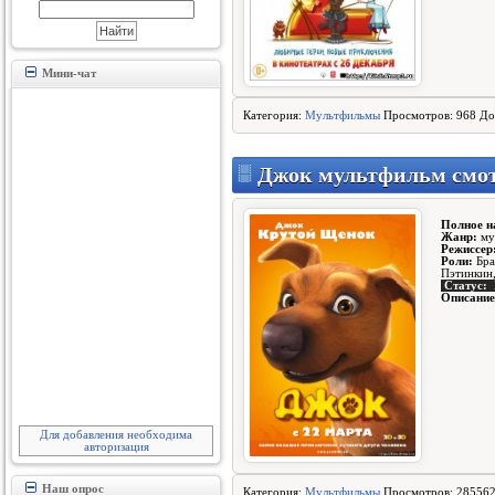
Мини-чат
Категория:
Мультфильмы
Просмотров: 968 До
Джок мультфильм смот
Полное н
Жанр:
мул
Режиссер
Роли:
Бра
Пэтинкин,
Статус:
Описание
Для добавления необходима
авторизация
Наш опрос
Категория:
Мультфильмы
Просмотров: 285562