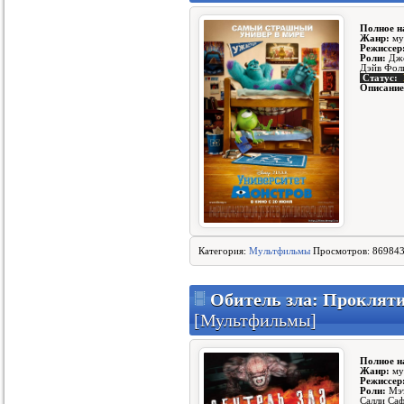
Полное н
Жанр:
му
Режиссер
Роли:
Джо
Дэйв Фол
Статус:
Описание
Категория:
Мультфильмы
Просмотров: 869843
Обитель зла: Прокляти
[Мультфильмы]
Полное н
Жанр:
мул
Режиссер
Роли:
Мэт
Салли Са